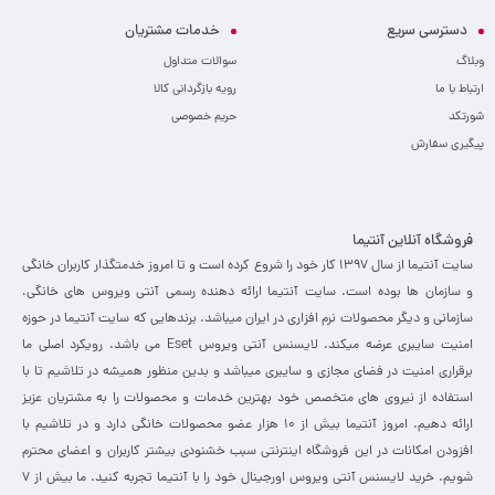
دسترسی سریع
خدمات مشتریان
وبلاگ
سوالات متداول
ارتباط با ما
رویه بازگردانی کالا
شورتکد
حریم خصوصی
پیگیری سفارش
فروشگاه آنلاین آنتیما
سایت آنتیما از سال 1397 کار خود را شروع کرده است و تا امروز خدمتگذار کاربران خانگی
و سازمان ها بوده است. سایت آنتیما ارائه دهنده رسمی آنتی ویروس های خانگی،
سازمانی و دیگر محصولات نرم افزاری در ایران میباشد. برندهایی که سایت آنتیما در حوزه
امنیت سایبری عرضه میکند. لایسنس آنتی ویروس Eset می باشد. رویکرد اصلی ما
برقراری امنیت در فضای مجازی و سایبری میباشد و بدین منظور همیشه در تلاشیم تا با
استفاده از نیروی های متخصص خود بهترین خدمات و محصولات را به مشتریان عزیز
ارائه دهیم. امروز آنتیما بیش از 10 هزار عضو محصولات خانگی دارد و در تلاشیم با
افزودن امکانات در این فروشگاه اینترنتی سبب خشنودی بیشتر کاربران و اعضای محترم
شویم. خرید لایسنس آنتی ویروس اورجینال خود را با آنتیما تجربه کنید. ما بیش از 7