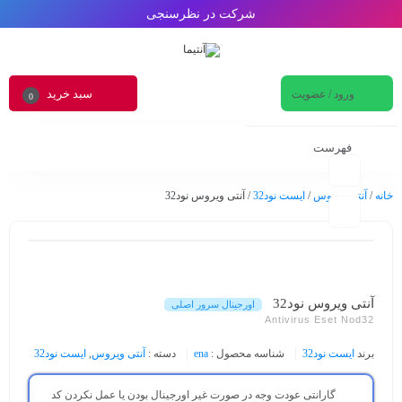
شرکت در نظرسنجی
سبد خرید
ورود / عضویت
0
فهرست
خانه
/
آنتی ویروس
/
ایست نود32
/ آنتی ویروس نود32
آنتی ویروس نود32
اورجینال سرور اصلی
Antivirus Eset Nod32
برند
ایست نود32
شناسه محصول :
ena
دسته :
آنتی ویروس
,
ایست نود32
گارانتی عودت وجه در صورت غیر اورجینال بودن یا عمل نکردن کد