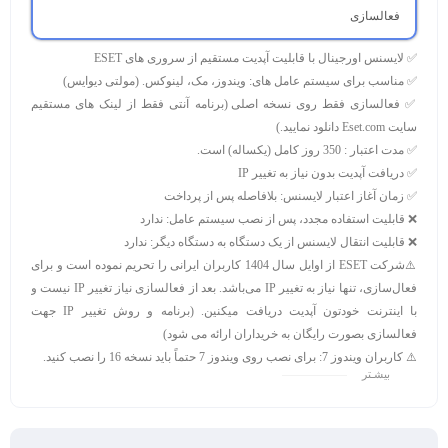
فعالسازی
✅ لایسنس اورجینال با قابلیت آپدیت مستقیم از سروری های ESET
✅ مناسب برای سیستم عامل های:
ویندوز، مک، لینوکس. (مولتی دیوایس)
✅ فعالسازی فقط روی نسخه اصلی
(برنامه آنتی فقط از لینک های مستقیم
سایت Eset.com دانلود نمایید.)
✅ مدت اعتبار :
350 روز کامل (یکساله) است.
✅ دریافت آپدیت بدون نیاز به تغییر IP
✅ زمان آغاز اعتبار لایسنس:
بلافاصله پس از پرداخت
❌ قابلیت استفاده مجدد، پس از نصب سیستم عامل:
ندارد
❌ قابلیت انتقال لایسنس از یک دستگاه به دستگاه دیگر:
ندارد
⚠️
شرکت ESET از اوایل سال 1404 کاربران ایرانی را تحریم نموده است و برای
فعال‌سازی، تنها نیاز به تغییر IP می‌باشد. بعد از فعالسازی نیاز تغییر IP نیست و
با اینترنت خودتون آپدیت دریافت میکنین.
(برنامه و روش تغییر IP جهت
فعالسازی بصورت رایگان به خریداران ارائه می شود)
⚠️
کاربران ویندوز 7:
برای نصب روی ویندوز 7 حتماً باید نسخه 16 را نصب کنید.
بیشـتر