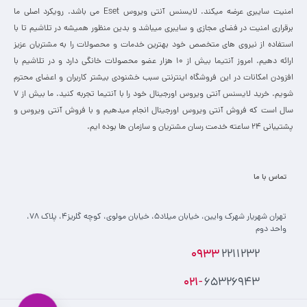
امنیت سایبری عرضه میکند. لایسنس آنتی ویروس Eset می باشد. رویکرد اصلی ما
برقراری امنیت در فضای مجازی و سایبری میباشد و بدین منظور همیشه در تلاشیم تا با
استفاده از نیروی های متخصص خود بهترین خدمات و محصولات را به مشتریان عزیز
ارائه دهیم. امروز آنتیما بیش از 10 هزار عضو محصولات خانگی دارد و در تلاشیم با
افزودن امکانات در این فروشگاه اینترنتی سبب خشنودی بیشتر کاربران و اعضای محترم
شویم. خرید لایسنس آنتی ویروس اورجینال خود را با آنتیما تجربه کنید. ما بیش از 7
سال است که فروش آنتی ویروس اورجینال انجام میدهیم و با فروش آنتی ویروس و
پشتیبانی 24 ساعته خدمت رسان مشتریان و سازمان ها بوده ایم.
تماس با ما
تهران شهریار شهرک وایین، خیابان میلاد۵، خیابان مولوی، کوچه گلریز۴، پلاک ۷۸،
واحد دوم
0933
2211232
021-
65326943