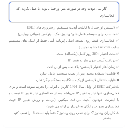
گارانتی عودت وجه در صورت غیر اورجینال بودن یا عمل نکردن کد
فعالسازی
✅ لایسنس اورجینال با قابلیت آپدیت مستقیم از سروری های ESET
✅ مناسب برای سیستم عامل های:
ویندوز، مک، لینوکس. (مولتی دیوایس)
✅ فعالسازی فقط روی نسخه اصلی
(برنامه آنتی فقط از لینک های مستقیم
سایت Eset.com دانلود نمایید.)
✅ مدت اعتبار :
360 روز کامل (یکساله) است.
✅ دریافت آپدیت بدون نیاز به تغییر IP
✅ زمان آغاز اعتبار لایسنس:
بلافاصله پس از پرداخت
❌ قابلیت استفاده مجدد، پس از نصب سیستم عامل:
ندارد
❌ قابلیت انتقال لایسنس از یک دستگاه به دستگاه دیگر:
ندارد
⚠️
شرکت ESET از اوایل سال 1404 کاربران ایرانی را تحریم نموده است و برای
فعال‌سازی، تنها نیاز به تغییر IP می‌باشد. بعد از فعالسازی نیاز تغییر IP نیست و
با اینترنت خودتون آپدیت دریافت میکنین.
(برنامه و روش تغییر IP جهت
فعالسازی بصورت رایگان به خریداران ارائه می شود)
⚠️
کاربران ویندوز 7:
برای نصب روی ویندوز 7 حتماً باید نسخه 16 را نصب کنید.
بیشـتر