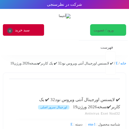
شرکت در نظرسنجی
سبد خرید
ورود / عضویت
0
فهرست
خانه
/
E
/ ✔️ لایسنس اورجینال آنتی ویروس نود32 ✔️ یک کاربر✔️نسخه2026 ورژن19
✔️ لایسنس اورجینال آنتی ویروس نود32 ✔️ یک
کاربر✔️نسخه2026 ورژن19
اورجینال سرور اصلی
Antivirus Eset Nod32
شناسه محصول :
ena-1
دسته :
E