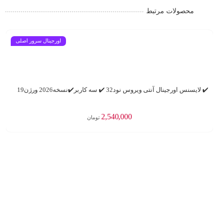
محصولات مرتبط
اورجینال سرور اصلی
✔️ لایسنس اورجینال آنتی ویروس نود32 ✔️ سه کاربر✔️نسخه2026 ورژن19
✔
2,540,000
تومان
افزودن به سبد